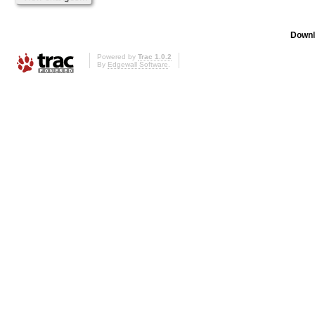
Downl
Powered by
Trac 1.0.2
By
Edgewall Software
.