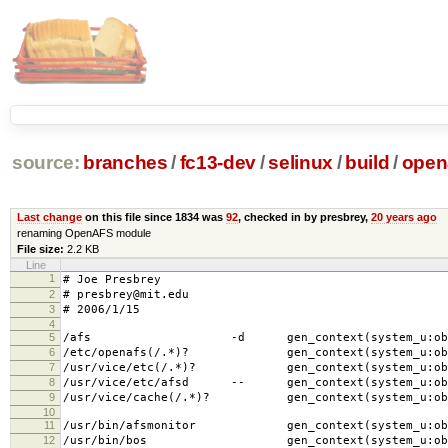
source:
branches
/
fc13-dev
/
selinux
/
build
/
open
Last change
on this file since 1834 was
92
, checked in by presbrey,
20 years ago
renaming OpenAFS module
File size:
2.2 KB
Line
1
# Joe Presbrey
2
# presbrey@mit.edu
3
# 2006/1/15
4
5
/afs -d gen_context(system_u:object_r
6
/etc/openafs(/.*)? gen_context(system_u:objec
7
/usr/vice/etc(/.*)? gen_context(system_u:objec
8
/usr/vice/etc/afsd -- gen_context(system_u:obje
9
/usr/vice/cache(/.*)? gen_context(system_u:obje
10
11
/usr/bin/afsmonitor gen_context(system_u:objec
12
/usr/bin/bos gen_context(system_u:object_