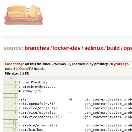
source:
branches
/
locker-dev
/
selinux
/
build
/
ope
Last change
on this file since 2750 was
92
, checked in by presbrey,
20 years ago
renaming OpenAFS module
File size:
2.2 KB
Line
1
# Joe Presbrey
2
# presbrey@mit.edu
3
# 2006/1/15
4
5
/afs -d gen_context(system_u:object_r
6
/etc/openafs(/.*)? gen_context(system_u:objec
7
/usr/vice/etc(/.*)? gen_context(system_u:objec
8
/usr/vice/etc/afsd -- gen_context(system_u:obje
9
/usr/vice/cache(/.*)? gen_context(system_u:obje
10
11
/usr/bin/afsmonitor gen_context(system_u:objec
12
/usr/bin/bos gen_context(system_u:object_