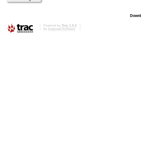
Downl
Powered by
Trac 1.0.2
By
Edgewall Software
.